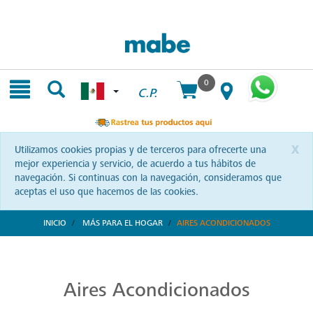
Skip
Skip
to
to
content
navigation
menu
0
C.P.
x
Utilizamos cookies propias y de terceros para ofrecerte una
mejor experiencia y servicio, de acuerdo a tus hábitos de
navegación. Si continuas con la navegación, consideramos que
aceptas el uso que hacemos de las cookies.
INICIO
MÁS PARA EL HOGAR
AIRES ACONDICIONADOS
Aires Acondicionados de Alta Calidad
Refresca y transforma tus espacios con Mabe. Aires acondicionados que combinan tecnología y confort, diseñados para brindarte bienestar a cada instante.
Aires Acondicionados