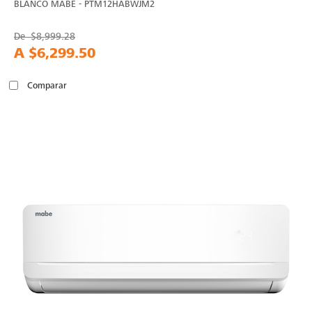
BLANCO MABE - PTM12HABWJM2
De
$8,999.28
A
$6,299.50
Comparar