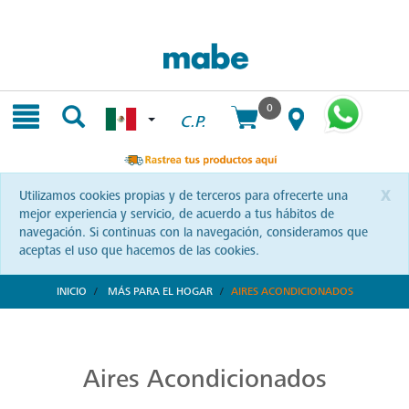
Skip
Skip
to
to
content
navigation
menu
0
C.P.
x
Utilizamos cookies propias y de terceros para ofrecerte una
mejor experiencia y servicio, de acuerdo a tus hábitos de
navegación. Si continuas con la navegación, consideramos que
aceptas el uso que hacemos de las cookies.
INICIO
MÁS PARA EL HOGAR
AIRES ACONDICIONADOS
Aires Acondicionados de Alta Calidad
Refresca y transforma tus espacios con Mabe. Aires acondicionados que combinan tecnología y confort, diseñados para brindarte bienestar a cada instante.
Aires Acondicionados