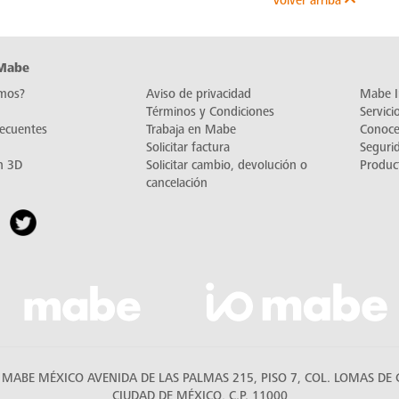
Volver arriba
 Mabe
mos?
Aviso de privacidad
Mabe I
Términos y Condiciones
Servic
recuentes
Trabaja en Mabe
Conoc
Solicitar factura
Seguri
n 3D
Solicitar cambio, devolución o
Produc
cancelación
MABE MÉXICO AVENIDA DE LAS PALMAS 215, PISO 7, COL. LOMAS DE C
CIUDAD DE MÉXICO, C.P. 11000