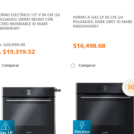
ORNO ELÉCTRICO 127 V 60 CM (24
HORNO A GAS LP 60 CM (24
ULGADAS) VIDRIO NEGRO CON
PULGADAS) DARK GREY IO MABE 
CERO INOXIDABLE IO MABE -
IO6032HGWD1
O6056HEWI1
e
$20,999.48
$16,498.68
A
$19,319.52
Comparar
Comparar