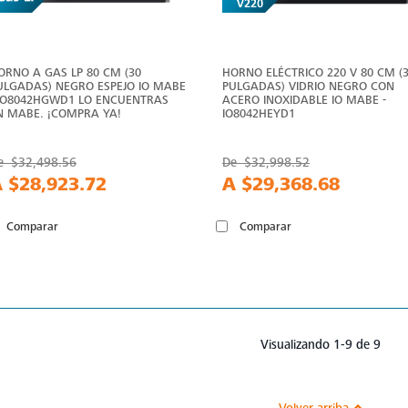
ORNO A GAS LP 80 CM (30
HORNO ELÉCTRICO 220 V 80 CM (
ULGADAS) NEGRO ESPEJO IO MABE
PULGADAS) VIDRIO NEGRO CON
 IO8042HGWD1 LO ENCUENTRAS
ACERO INOXIDABLE IO MABE -
N MABE. ¡COMPRA YA!
IO8042HEYD1
e
$32,498.56
De
$32,998.52
A
$28,923.72
A
$29,368.68
Comparar
Comparar
Visualizando 1-9 de 9