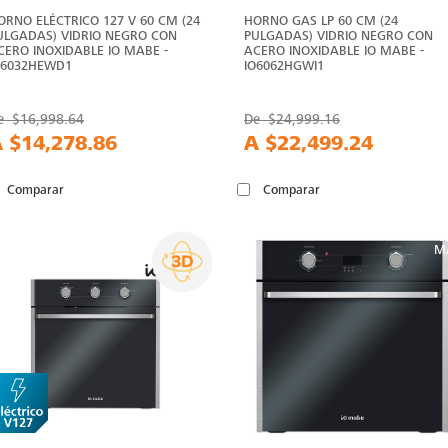
ORNO ELÉCTRICO 127 V 60 CM (24
HORNO GAS LP 60 CM (24
ULGADAS) VIDRIO NEGRO CON
PULGADAS) VIDRIO NEGRO CON
CERO INOXIDABLE IO MABE -
ACERO INOXIDABLE IO MABE -
O6032HEWD1
IO6062HGWI1
e
$16,998.64
De
$24,999.16
A
$14,278.86
A
$22,499.24
Comparar
Comparar
V
M