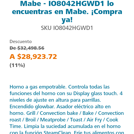
Mabe - IO8042HGWD1 lo
encuentras en Mabe. ¡Compra
ya!
SKU
IO8042HGWD1
Descuento
De $32,498.56
A $28,923.72
(11%)
Horno a gas empotrable. Controla todas las
funciones del horno con su Display glass touch. 4
niveles de ajuste en altura para parrillas.
Encendido glowbar. Asador eléctrico alto en
horno. Grill / Convection bake / Bake / Convection
roast / Broil / Meatprobe / Toast / Air Fry / Cook
Time. Limpia la suciedad acumulada en el horno
con la función SteamClean. Fríe tus alimentos con