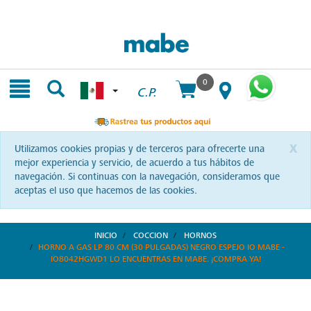
Skip
Skip
to
to
content
navigation
menu
0
C.P.
x
Utilizamos cookies propias y de terceros para ofrecerte una
mejor experiencia y servicio, de acuerdo a tus hábitos de
navegación. Si continuas con la navegación, consideramos que
aceptas el uso que hacemos de las cookies.
INICIO
COCCION
HORNOS
HORNO A GAS LP 80 CM (30 PULGADAS) NEGRO ESPEJO IO MABE -
IO8042HGWD1 LO ENCUENTRAS EN MABE. ¡COMPRA YA!