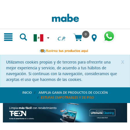
Skip
Skip
to
to
content
navigation
menu
0
C.P.
x
Utilizamos cookies propias y de terceros para ofrecerte una
mejor experiencia y servicio, de acuerdo a tus hábitos de
navegación. Si continuas con la navegación, consideramos que
aceptas el uso que hacemos de las cookies.
INICIO
AMPLIA GAMA DE PRODUCTOS DE COCCIÓN
ESTUFAS EMPOTRABLES Y DE PISO