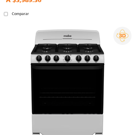
A
$3,989.36
Comparar