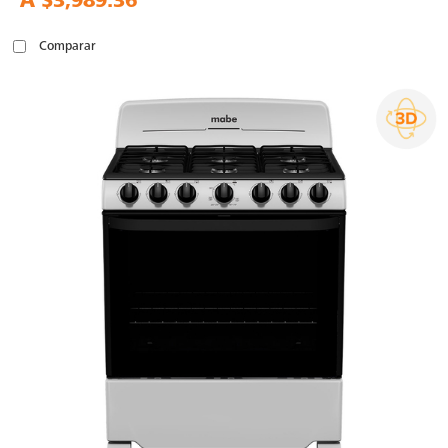
A
$3,989.36
Comparar