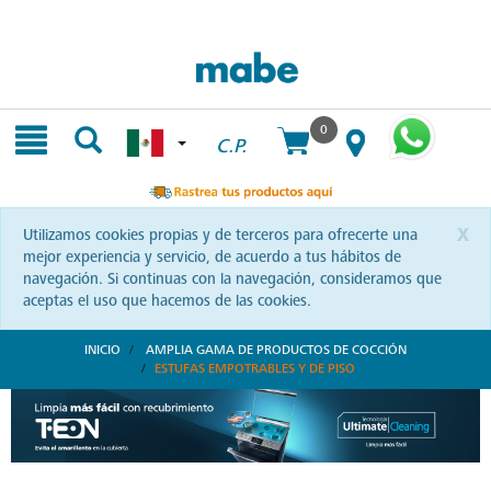
Skip
Skip
to
to
content
navigation
menu
0
C.P.
x
Utilizamos cookies propias y de terceros para ofrecerte una
mejor experiencia y servicio, de acuerdo a tus hábitos de
navegación. Si continuas con la navegación, consideramos que
aceptas el uso que hacemos de las cookies.
INICIO
AMPLIA GAMA DE PRODUCTOS DE COCCIÓN
ESTUFAS EMPOTRABLES Y DE PISO