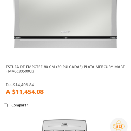
ESTUFA DE EMPOTRE 80 CM (30 PULGADAS) PLATA MERCURY MABE
- MA0C80500CI3
De
$14,498.84
A
$11,454.08
Comparar