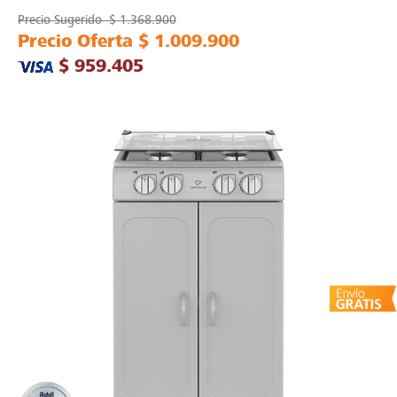
Precio Sugerido
$ 1.368.900
Precio Oferta
$ 1.009.900
$ 959.405