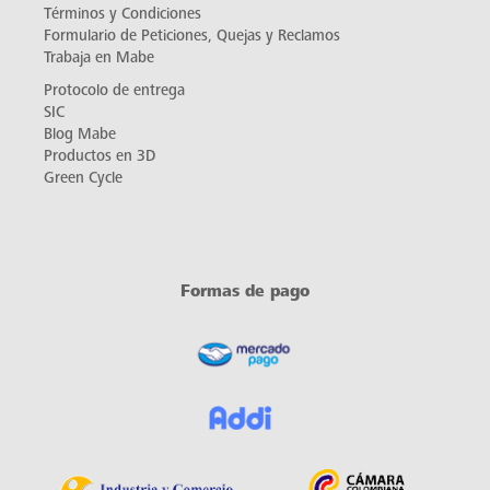
servicioalcliente@mabe.com.co
servicio.colombia@mabe.com.co
Atención y venta de repuestos:
ventarepuestos.serviciomabe@mabe.com.co
Notificaciones Judiciales
Carrera 21 No. 74-100 Alta Suiza, Manizales - Caldas
Correo electrónico:
contacto@mabe.com.co
Acerca de Mabe
¿Quiénes somos?
Contacto
Alianzas Especiales
Política de datos personales
Términos y Condiciones
Formulario de Peticiones, Quejas y Reclamos
Trabaja en Mabe
Protocolo de entrega
SIC
Blog Mabe
Productos en 3D