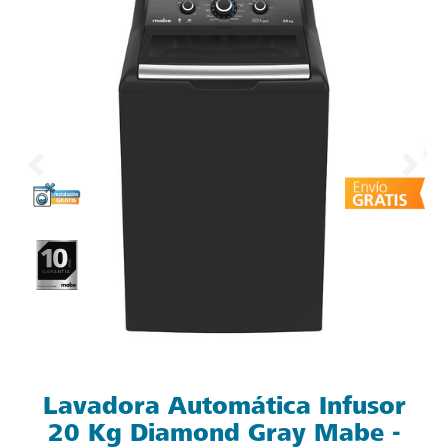
Lavadora Automática Infusor
20 Kg Diamond Gray Mabe -