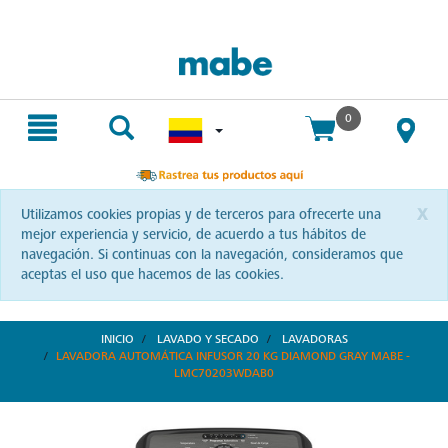
text.skipToContent
text.skipToNavigation
Envío gratis. Sin mínimo de compra.
0
x
Utilizamos cookies propias y de terceros para ofrecerte una
mejor experiencia y servicio, de acuerdo a tus hábitos de
navegación. Si continuas con la navegación, consideramos que
aceptas el uso que hacemos de las cookies.
INICIO
LAVADO Y SECADO
LAVADORAS
LAVADORA AUTOMÁTICA INFUSOR 20 KG DIAMOND GRAY MABE -
LMC70203WDAB0