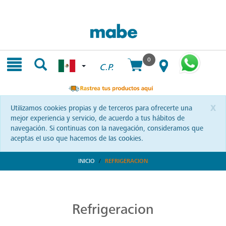
Skip
Skip
to
to
content
navigation
menu
0
C.P.
x
Utilizamos cookies propias y de terceros para ofrecerte una
mejor experiencia y servicio, de acuerdo a tus hábitos de
navegación. Si continuas con la navegación, consideramos que
aceptas el uso que hacemos de las cookies.
INICIO
REFRIGERACION
Soluciones de Refrigeración en México
Mabe te trae soluciones innovadoras en refrigeración. Mantén tus alimentos frescos y descubre cómo elevar tu experiencia culinaria con cada producto.
Refrigeracion