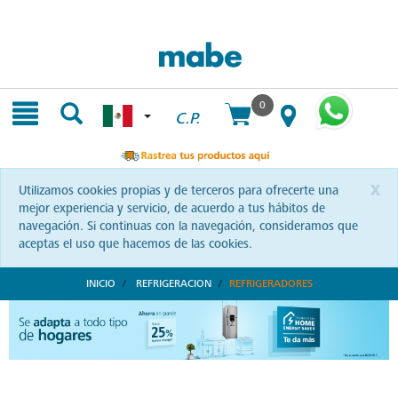
Skip
Skip
to
to
content
navigation
menu
0
C.P.
x
Utilizamos cookies propias y de terceros para ofrecerte una
mejor experiencia y servicio, de acuerdo a tus hábitos de
navegación. Si continuas con la navegación, consideramos que
aceptas el uso que hacemos de las cookies.
INICIO
REFRIGERACION
REFRIGERADORES
Diseño y Durabilidad en Refrigeradores