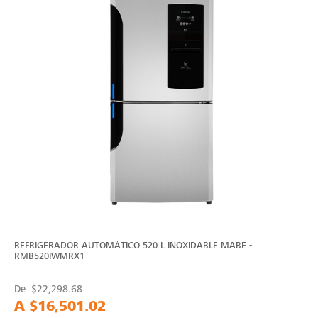
REFRIGERADOR AUTOMÁTICO 520 L INOXIDABLE MABE -
RMB520IWMRX1
De
$22,298.68
A
$16,501.02