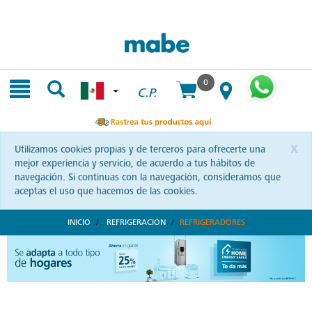
Skip
Skip
to
to
content
navigation
menu
0
C.P.
x
Utilizamos cookies propias y de terceros para ofrecerte una
mejor experiencia y servicio, de acuerdo a tus hábitos de
navegación. Si continuas con la navegación, consideramos que
aceptas el uso que hacemos de las cookies.
INICIO
REFRIGERACION
REFRIGERADORES
Diseño y Durabilidad en Refrigeradores