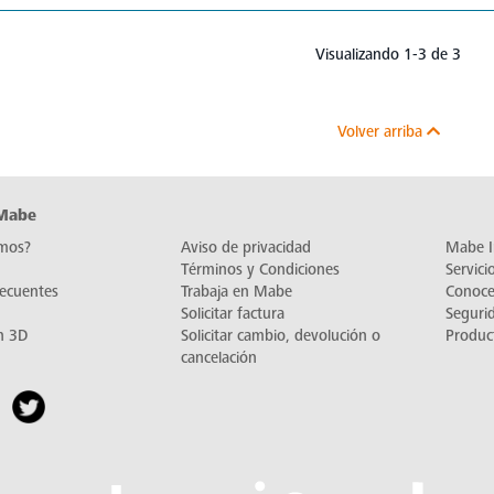
Visualizando 1-3 de 3
Volver arriba
 Mabe
mos?
Aviso de privacidad
Mabe I
Términos y Condiciones
Servic
recuentes
Trabaja en Mabe
Conoc
Solicitar factura
Seguri
n 3D
Solicitar cambio, devolución o
Produc
cancelación