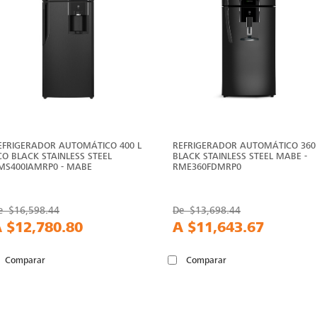
EFRIGERADOR AUTOMÁTICO 400 L
REFRIGERADOR AUTOMÁTICO 360
CO BLACK STAINLESS STEEL
BLACK STAINLESS STEEL MABE -
MS400IAMRP0 - MABE
RME360FDMRP0
e
$16,598.44
De
$13,698.44
A
$12,780.80
A
$11,643.67
Comparar
Comparar