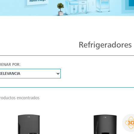
Diseño y Durabilidad en Refrigeradores
Refrigeradores
DENAR POR:
roductos encontrados