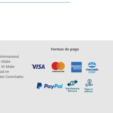
Formas de pago
nternacional
io Mabe
e IO Mabe
dad en
tos Conectados