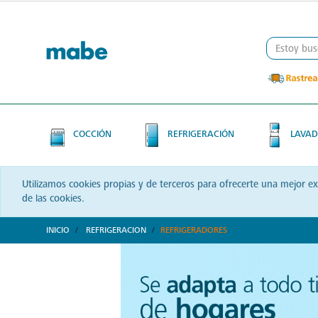
Skip
Skip
to
to
content
navigation
menu
COCCIÓN
REFRIGERACIÓN
LAVAD
Utilizamos cookies propias y de terceros para ofrecerte una mejor e
de las cookies.
INICIO
REFRIGERACION
REFRIGERADORES