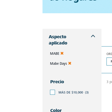
Mabe presenta refrigeradores que combinan elegancia y resistencia. Explora modelos pensados para reflejar tu estilo y satisfacer tus necesidades en cada momento.
Aspecto
aplicado
MABE
OR
Mabe Days
Precio
3 p
MÁS DE $10,000
(3)
Color