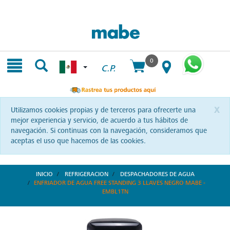
Skip
Skip
to
to
content
navigation
menu
0
C.P.
x
Utilizamos cookies propias y de terceros para ofrecerte una
mejor experiencia y servicio, de acuerdo a tus hábitos de
navegación. Si continuas con la navegación, consideramos que
aceptas el uso que hacemos de las cookies.
INICIO
REFRIGERACION
DESPACHADORES DE AGUA
ENFRIADOR DE AGUA FREE STANDING 3 LLAVES NEGRO MABE -
EMBL1TN