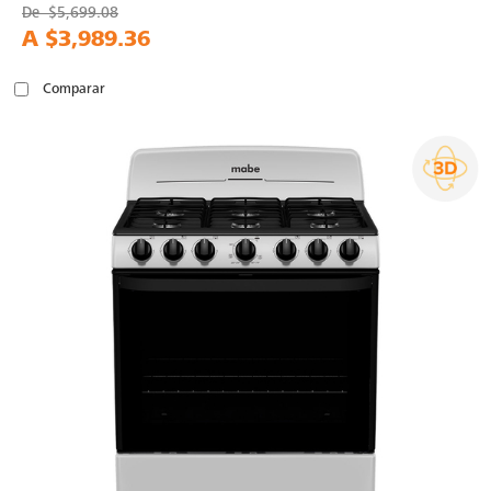
De
$5,699.08
A
$3,989.36
Comparar