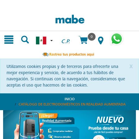
Skip
Skip
to
to
content
navigation
menu
0
C.P.
x
Utilizamos cookies propias y de terceros para ofrecerte una
mejor experiencia y servicio, de acuerdo a tus hábitos de
navegación. Si continuas con la navegación, consideramos que
aceptas el uso que hacemos de las cookies.
INICIO
CATÁLOGO DE ELECTRODOMÉSTICOS EN REALIDAD AUMENTADA