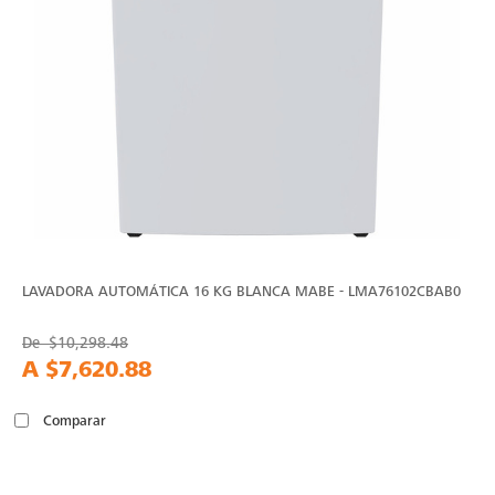
LAVADORA AUTOMÁTICA 16 KG BLANCA MABE - LMA76102CBAB0
De
$10,298.48
A
$7,620.88
Comparar