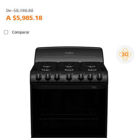
De
$8,198.88
A
$5,985.18
Comparar