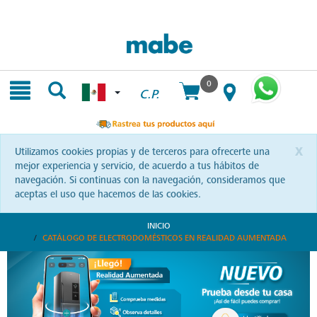
Skip
Skip
to
to
content
navigation
menu
0
C.P.
x
Utilizamos cookies propias y de terceros para ofrecerte una
mejor experiencia y servicio, de acuerdo a tus hábitos de
navegación. Si continuas con la navegación, consideramos que
aceptas el uso que hacemos de las cookies.
INICIO
CATÁLOGO DE ELECTRODOMÉSTICOS EN REALIDAD AUMENTADA