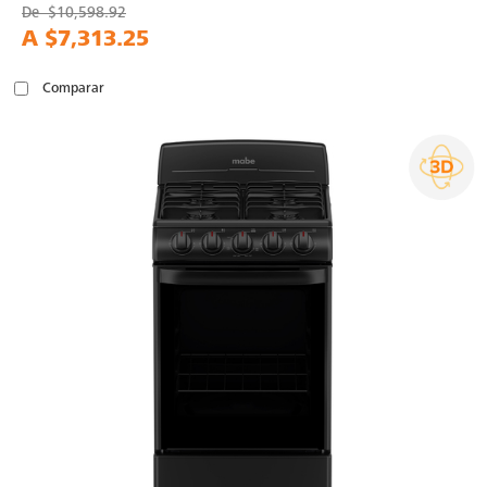
De
$10,598.92
A
$7,313.25
Comparar