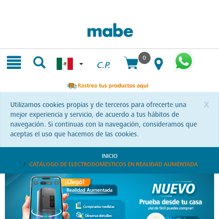
Skip
Skip
to
to
content
navigation
menu
0
C.P.
x
Utilizamos cookies propias y de terceros para ofrecerte una
mejor experiencia y servicio, de acuerdo a tus hábitos de
navegación. Si continuas con la navegación, consideramos que
aceptas el uso que hacemos de las cookies.
INICIO
CATÁLOGO DE ELECTRODOMÉSTICOS EN REALIDAD AUMENTADA