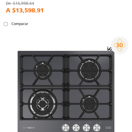
De
$16,998.64
A
$13,598.91
Comparar