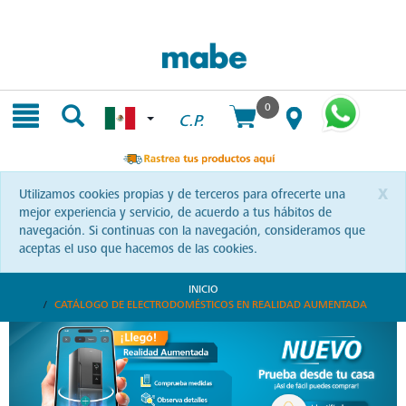
Skip
Skip
to
to
content
navigation
menu
0
C.P.
x
Utilizamos cookies propias y de terceros para ofrecerte una
mejor experiencia y servicio, de acuerdo a tus hábitos de
navegación. Si continuas con la navegación, consideramos que
aceptas el uso que hacemos de las cookies.
INICIO
CATÁLOGO DE ELECTRODOMÉSTICOS EN REALIDAD AUMENTADA