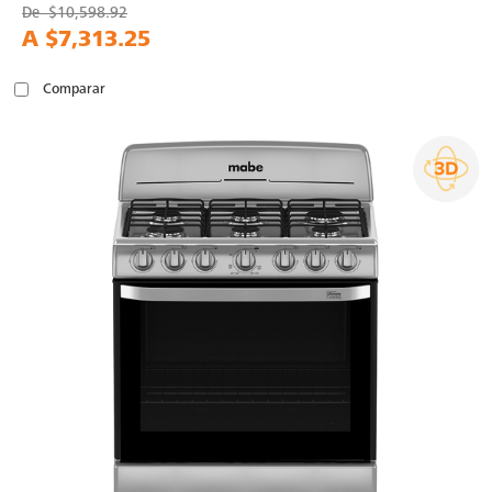
De
$10,598.92
A
$7,313.25
Comparar