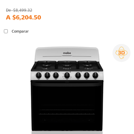
De
$8,499.32
A
$6,204.50
Comparar