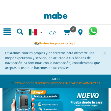
Skip
Skip
to
to
content
navigation
menu
0
C.P.
x
Utilizamos cookies propias y de terceros para ofrecerte una
mejor experiencia y servicio, de acuerdo a tus hábitos de
navegación. Si continuas con la navegación, consideramos que
aceptas el uso que hacemos de las cookies.
INICIO
CATÁLOGO DE ELECTRODOMÉSTICOS EN REALIDAD AUMENTADA