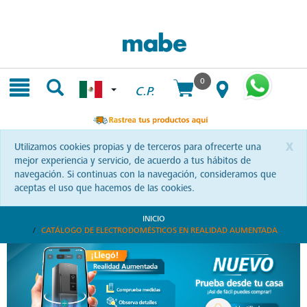
Skip
Skip
to
to
content
navigation
menu
0
C.P.
x
Utilizamos cookies propias y de terceros para ofrecerte una
mejor experiencia y servicio, de acuerdo a tus hábitos de
navegación. Si continuas con la navegación, consideramos que
aceptas el uso que hacemos de las cookies.
INICIO
CATÁLOGO DE ELECTRODOMÉSTICOS EN REALIDAD AUMENTADA