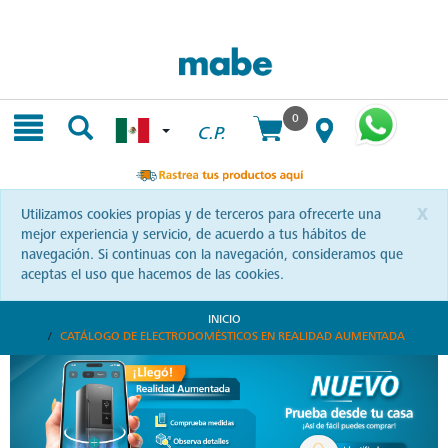
Skip
Skip
to
to
content
navigation
menu
0
C.P.
x
Utilizamos cookies propias y de terceros para ofrecerte una
mejor experiencia y servicio, de acuerdo a tus hábitos de
navegación. Si continuas con la navegación, consideramos que
aceptas el uso que hacemos de las cookies.
INICIO
CATÁLOGO DE ELECTRODOMÉSTICOS EN REALIDAD AUMENTADA