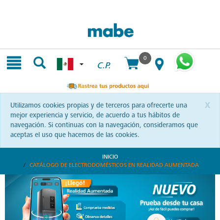
Skip
Skip
to
to
content
navigation
menu
0
C.P.
x
Utilizamos cookies propias y de terceros para ofrecerte una
mejor experiencia y servicio, de acuerdo a tus hábitos de
navegación. Si continuas con la navegación, consideramos que
aceptas el uso que hacemos de las cookies.
INICIO
CATÁLOGO DE ELECTRODOMÉSTICOS EN REALIDAD AUMENTADA