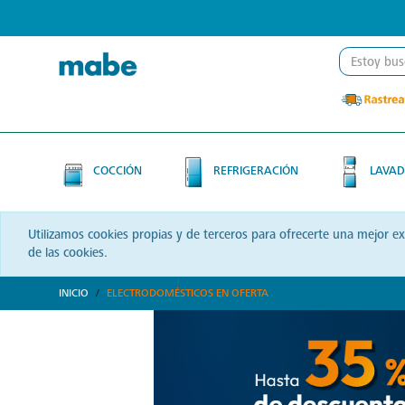
Skip
Skip
to
to
content
navigation
menu
COCCIÓN
REFRIGERACIÓN
LAVAD
Utilizamos cookies propias y de terceros para ofrecerte una mejor e
de las cookies.
INICIO
ELECTRODOMÉSTICOS EN OFERTA