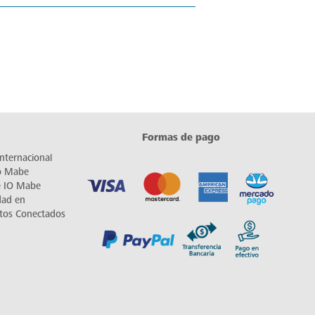
Formas de pago
nternacional
io Mabe
e IO Mabe
dad en
tos Conectados