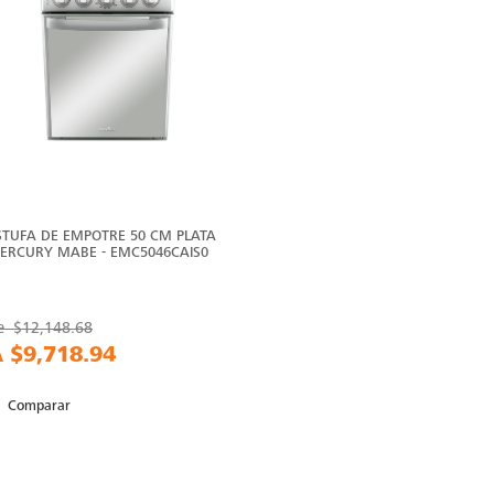
STUFA DE EMPOTRE 50 CM PLATA
ERCURY MABE - EMC5046CAIS0
e
$12,148.68
A
$9,718.94
Comparar