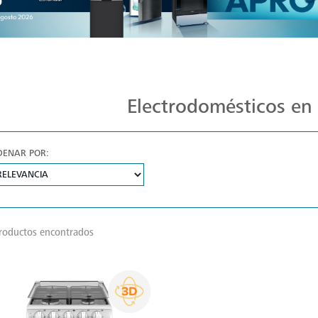
Ofertas Exclusivas Mabe: ¡Aprovecha!
Electrodomésticos en
DENAR POR:
roductos encontrados