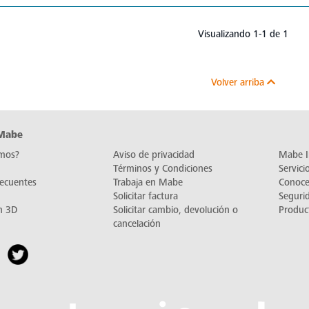
Visualizando 1-1 de 1
Volver arriba
 Mabe
mos?
Aviso de privacidad
Mabe I
Términos y Condiciones
Servic
recuentes
Trabaja en Mabe
Conoc
Solicitar factura
Seguri
n 3D
Solicitar cambio, devolución o
Produc
cancelación