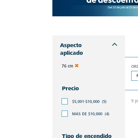
Aprovecha las ofertas exclusivas de Mabe. Productos de alta calidad con descuentos imperdibles que te esperan. ¡No pierdas esta oportunidad!
Aspecto
aplicado
76 cm
OR
Precio
9 p
$5,001-$10,000
(5)
MÁS DE $10,000
(4)
Tipo de encendido