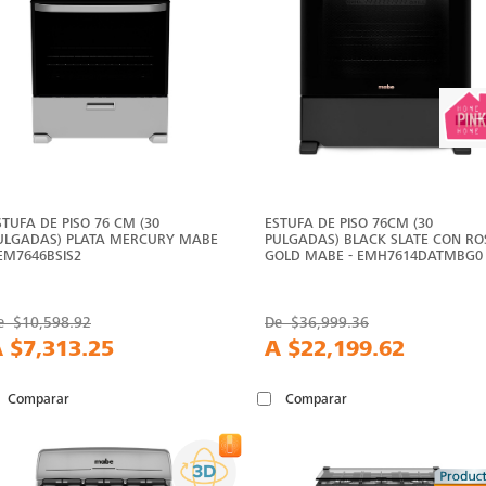
STUFA DE PISO 76 CM (30
ESTUFA DE PISO 76CM (30
ULGADAS) PLATA MERCURY MABE
PULGADAS) BLACK SLATE CON RO
 EM7646BSIS2
GOLD MABE - EMH7614DATMBG0
e
$10,598.92
De
$36,999.36
A
$7,313.25
A
$22,199.62
Comparar
Comparar