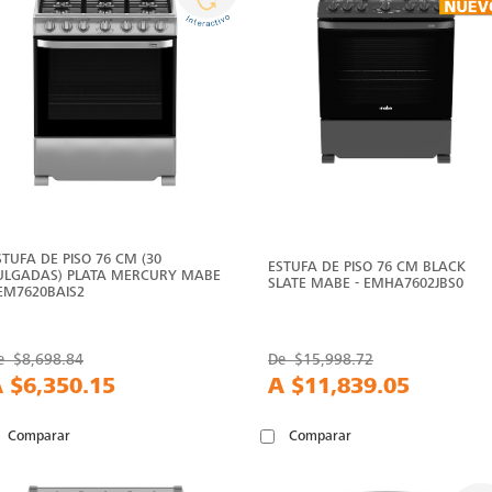
STUFA DE PISO 76 CM (30
ESTUFA DE PISO 76 CM BLACK
ULGADAS) PLATA MERCURY MABE
SLATE MABE - EMHA7602JBS0
 EM7620BAIS2
e
$8,698.84
De
$15,998.72
A
$6,350.15
A
$11,839.05
Comparar
Comparar