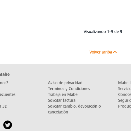
Visualizando 1-9 de 9
Volver arriba
 Mabe
mos?
Aviso de privacidad
Mabe I
Términos y Condiciones
Servic
recuentes
Trabaja en Mabe
Conoc
Solicitar factura
Seguri
n 3D
Solicitar cambio, devolución o
Produc
cancelación