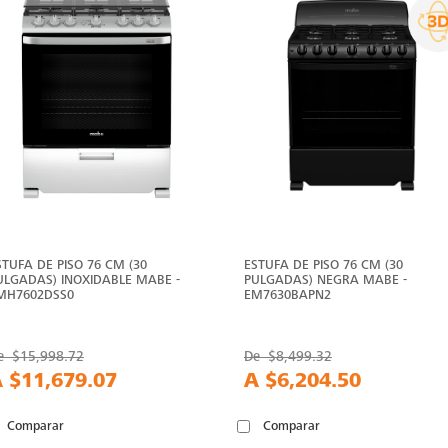
STUFA DE PISO 76 CM (30
ESTUFA DE PISO 76 CM (30
ULGADAS) INOXIDABLE MABE -
PULGADAS) NEGRA MABE -
MH7602DSS0
EM7630BAPN2
e
$15,998.72
De
$8,499.32
A
$11,679.07
A
$6,204.50
Comparar
Comparar