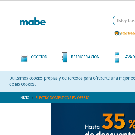
Skip
Skip
to
to
content
navigation
menu
COCCIÓN
REFRIGERACIÓN
LAVAD
Utilizamos cookies propias y de terceros para ofrecerte una mejor e
de las cookies.
INICIO
ELECTRODOMÉSTICOS EN OFERTA