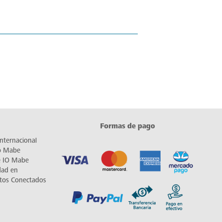
Formas de pago
nternacional
io Mabe
e IO Mabe
dad en
tos Conectados