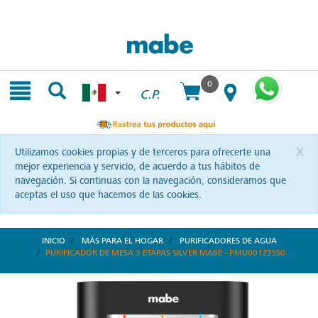
Skip
Skip
to
to
content
navigation
menu
0
C.P.
x
Utilizamos cookies propias y de terceros para ofrecerte una
mejor experiencia y servicio, de acuerdo a tus hábitos de
navegación. Si continuas con la navegación, consideramos que
aceptas el uso que hacemos de las cookies.
INICIO
MÁS PARA EL HOGAR
PURIFICADORES DE AGUA
PURIFICADOR DE MESA 3 ETAPAS SILVER MABE - PMU001Z3SS0