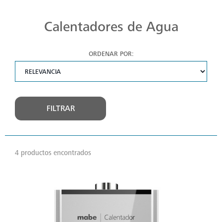
Disfruta de un baño cálido con los calentadores Mabe. Calidad y experiencia en cada modelo, asegurando el confort en tu hogar. ¡Descúbrelos hoy!
Calentadores de Agua
ORDENAR POR:
FILTRAR
4 productos encontrados