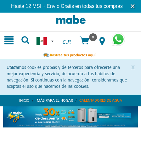
Skip
Skip
Hasta 12 MSI + Envío Gratis en todas tus compras
to
to
content
navigation
menu
0
C.P.
x
Utilizamos cookies propias y de terceros para ofrecerte una
mejor experiencia y servicio, de acuerdo a tus hábitos de
navegación. Si continuas con la navegación, consideramos que
aceptas el uso que hacemos de las cookies.
INICIO
MÁS PARA EL HOGAR
CALENTADORES DE AGUA
Mejores Calentadores de Agua