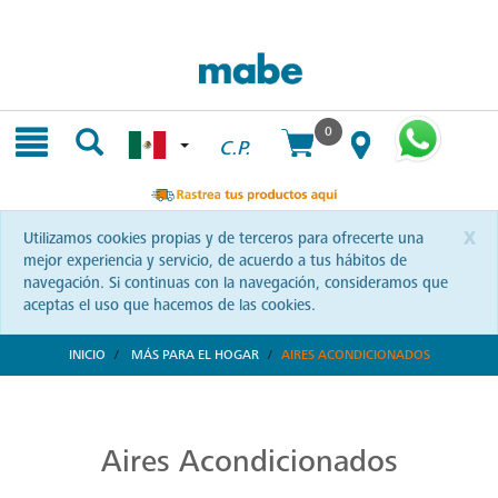
Skip
Skip
to
to
content
navigation
menu
0
C.P.
x
Utilizamos cookies propias y de terceros para ofrecerte una
mejor experiencia y servicio, de acuerdo a tus hábitos de
navegación. Si continuas con la navegación, consideramos que
aceptas el uso que hacemos de las cookies.
INICIO
MÁS PARA EL HOGAR
AIRES ACONDICIONADOS
Aires Acondicionados de Alta Calidad
Refresca y transforma tus espacios con Mabe. Aires acondicionados que combinan tecnología y confort, diseñados para brindarte bienestar a cada instante.
Aires Acondicionados