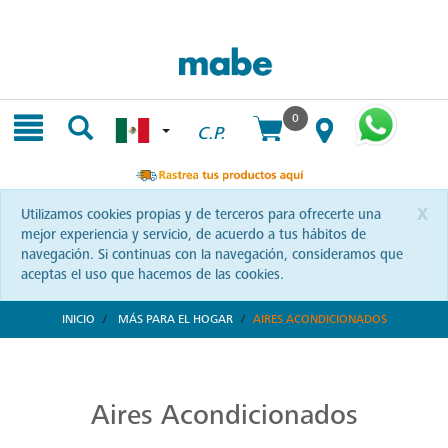
Skip
Skip
to
to
content
navigation
menu
0
C.P.
x
Utilizamos cookies propias y de terceros para ofrecerte una
mejor experiencia y servicio, de acuerdo a tus hábitos de
navegación. Si continuas con la navegación, consideramos que
aceptas el uso que hacemos de las cookies.
INICIO
MÁS PARA EL HOGAR
AIRES ACONDICIONADOS
Aires Acondicionados de Alta Calidad
Refresca y transforma tus espacios con Mabe. Aires acondicionados que combinan tecnología y confort, diseñados para brindarte bienestar a cada instante.
Aires Acondicionados