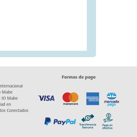
Formas de pago
nternacional
io Mabe
e IO Mabe
dad en
tos Conectados