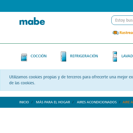
Skip
Skip
to
to
content
navigation
menu
COCCIÓN
REFRIGERACIÓN
LAVAD
Utilizamos cookies propias y de terceros para ofrecerte una mejor e
de las cookies.
INICIO
MÁS PARA EL HOGAR
AIRES ACONDICIONADOS
AIRE 