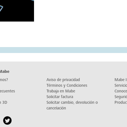
 Mabe
mos?
Aviso de privacidad
Mabe I
Términos y Condiciones
Servic
recuentes
Trabaja en Mabe
Conoc
Solicitar factura
Seguri
n 3D
Solicitar cambio, devolución o
Produc
cancelación