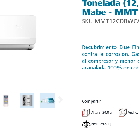
Tonelada (12
Mabe - MM
SKU
MMT12CDBWC
Recubrimiento Blue Fin
contra la corrosión. G
al compresor y menor c
acanalada 100% de cobr
Compartir
Altura: 20.0 cm
Ancho:
Peso: 24.5 kg