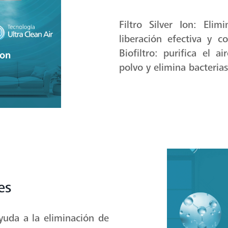
Filtro Silver Ion: Elim
liberación efectiva y c
Biofiltro: purifica el a
polvo y elimina bacteria
es
uda a la eliminación de