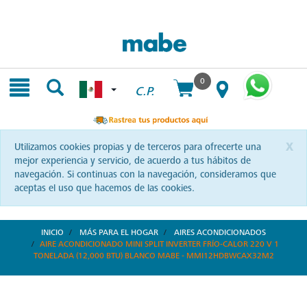
Skip
Skip
to
to
content
navigation
menu
0
C.P.
x
Utilizamos cookies propias y de terceros para ofrecerte una
mejor experiencia y servicio, de acuerdo a tus hábitos de
navegación. Si continuas con la navegación, consideramos que
aceptas el uso que hacemos de las cookies.
INICIO
MÁS PARA EL HOGAR
AIRES ACONDICIONADOS
AIRE ACONDICIONADO MINI SPLIT INVERTER FRÍO-CALOR 220 V 1
TONELADA (12,000 BTU) BLANCO MABE - MMI12HDBWCAX32M2