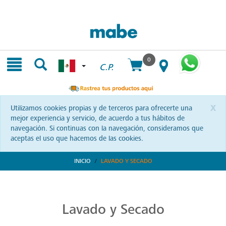
Skip
Skip
to
to
content
navigation
menu
0
C.P.
x
Utilizamos cookies propias y de terceros para ofrecerte una
mejor experiencia y servicio, de acuerdo a tus hábitos de
navegación. Si continuas con la navegación, consideramos que
aceptas el uso que hacemos de las cookies.
INICIO
LAVADO Y SECADO
Transforma tu Rutina de Lavado
Descubre soluciones integrales en lavado y secado con Mabe. Productos que prometen eficiencia y calidad, optimizando cada momento de tu rutina. ¡Conoce más!
Lavado y Secado