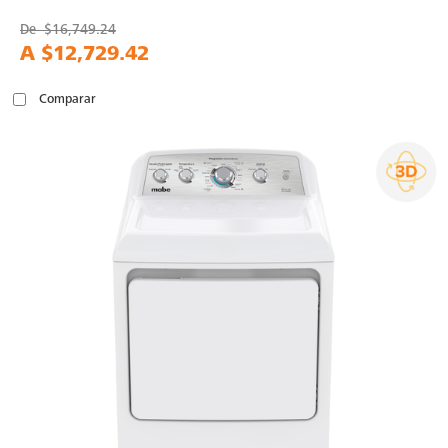
De
$16,749.24
A
$12,729.42
Comparar