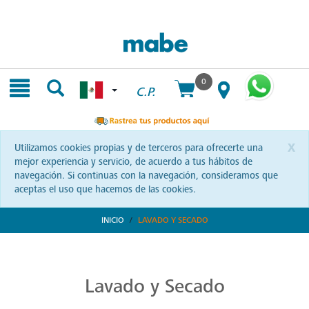
Skip
Skip
to
to
content
navigation
menu
0
C.P.
x
Utilizamos cookies propias y de terceros para ofrecerte una
mejor experiencia y servicio, de acuerdo a tus hábitos de
navegación. Si continuas con la navegación, consideramos que
aceptas el uso que hacemos de las cookies.
INICIO
LAVADO Y SECADO
Transforma tu Rutina de Lavado
Descubre soluciones integrales en lavado y secado con Mabe. Productos que prometen eficiencia y calidad, optimizando cada momento de tu rutina. ¡Conoce más!
Lavado y Secado