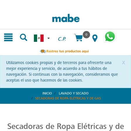
Skip
Skip
to
to
content
navigation
menu
0
C.P.
x
Utilizamos cookies propias y de terceros para ofrecerte una
mejor experiencia y servicio, de acuerdo a tus hábitos de
navegación. Si continuas con la navegación, consideramos que
aceptas el uso que hacemos de las cookies.
INICIO
LAVADO Y SECADO
SECADORAS DE ROPA ELÉTRICAS Y DE GAS
Secado Eficiente con Mabe
Optimiza cada minuto con secadoras Mabe. Diseñadas para un cuidado superior, garantizando potencia y delicadeza en cada prenda. ¡Conviértelas en tus aliadas!
Secadoras de Ropa Elétricas y de