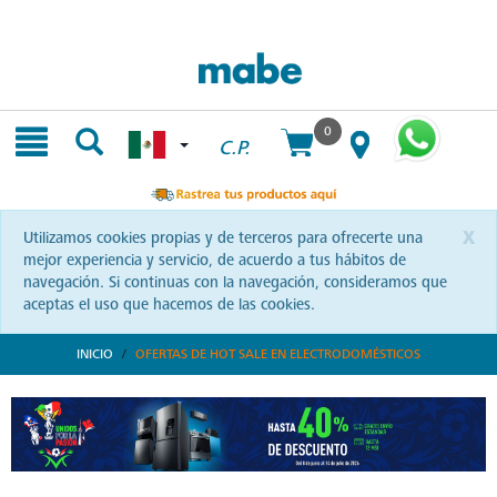
Skip
Skip
to
to
content
navigation
menu
0
C.P.
x
Utilizamos cookies propias y de terceros para ofrecerte una
mejor experiencia y servicio, de acuerdo a tus hábitos de
navegación. Si continuas con la navegación, consideramos que
aceptas el uso que hacemos de las cookies.
INICIO
OFERTAS DE HOT SALE EN ELECTRODOMÉSTICOS