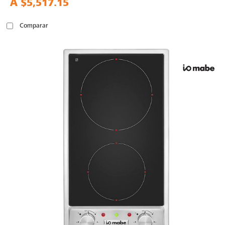
A
$5,517.15
Comparar