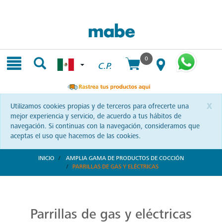
Skip
Skip
to
to
content
navigation
menu
0
C.P.
x
Utilizamos cookies propias y de terceros para ofrecerte una
mejor experiencia y servicio, de acuerdo a tus hábitos de
navegación. Si continuas con la navegación, consideramos que
aceptas el uso que hacemos de las cookies.
INICIO
AMPLIA GAMA DE PRODUCTOS DE COCCIÓN
PARRILLAS DE GAS Y ELÉCTRICAS
Parrillas: Innovación en la Cocina
Reinventa tus habilidades culinarias con las parrillas Mabe. Una combinación de diseño vanguardista y eficiencia que te invita a explorar nuevas recetas y sorprender a tus seres queridos.
Parrillas de gas y eléctricas