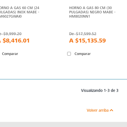
ORNO A GAS 60 CM (24
HORNO A GAS 80 CM (30
ULGADAS) INOX MABE -
PULGADAS) NEGRO MABE -
M6027GWAI0
HM8020NN1
e
$9,999.20
De
$17,599.52
A
$8,416.01
A
$15,135.59
Comparar
Comparar
Visualizando 1-3 de 3
Volver arriba