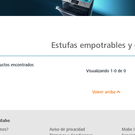
Estufas Mabe para Cada Cocina
Estufas empotrables y 
uctos encontrados
Visualizando 1-0 de 0
Volver arriba
 Mabe
mos?
Aviso de privacidad
Mabe I