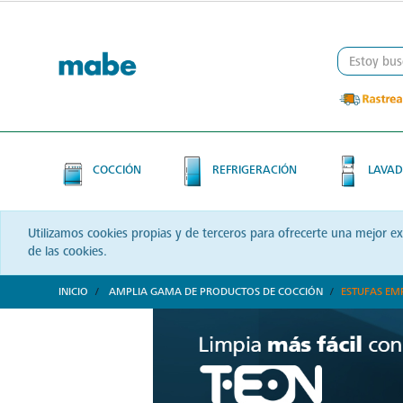
Skip
Skip
to
to
content
navigation
menu
COCCIÓN
REFRIGERACIÓN
LAVAD
Utilizamos cookies propias y de terceros para ofrecerte una mejor e
de las cookies.
INICIO
AMPLIA GAMA DE PRODUCTOS DE COCCIÓN
ESTUFAS EM