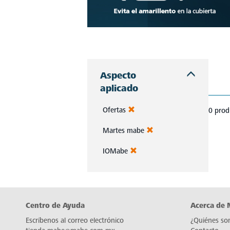
Descubre estufas que se adaptan a cada chef, a cada cocina. Con Mabe, cada platillo es una obra maestra. Navega, elige y despierta tu pasión culinaria.
Aspecto
aplicado
Ofertas
0 prod
Martes mabe
IOMabe
Centro de Ayuda
Acerca de
Escríbenos al correo electrónico
¿Quiénes so