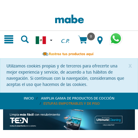
Skip
Skip
to
to
content
navigation
menu
0
C.P.
x
Utilizamos cookies propias y de terceros para ofrecerte una
mejor experiencia y servicio, de acuerdo a tus hábitos de
navegación. Si continuas con la navegación, consideramos que
aceptas el uso que hacemos de las cookies.
INICIO
AMPLIA GAMA DE PRODUCTOS DE COCCIÓN
ESTUFAS EMPOTRABLES Y DE PISO