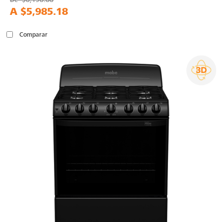
A
$5,985.18
Comparar