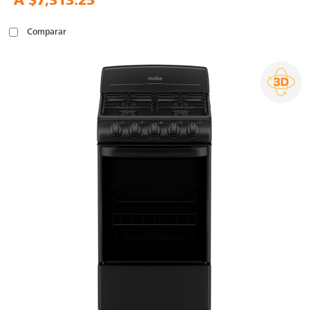
A
$7,313.25
Comparar