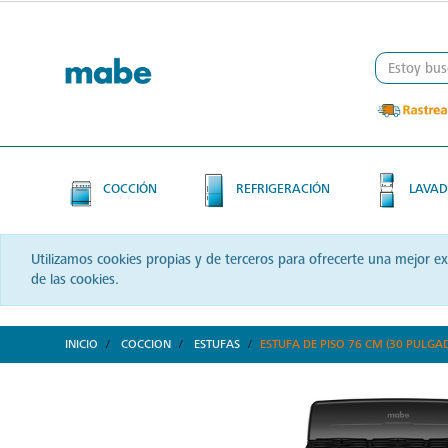
Skip
Skip
to
to
content
navigation
menu
COCCIÓN
REFRIGERACIÓN
LAVAD
Utilizamos cookies propias y de terceros para ofrecerte una mejor e
de las cookies.
INICIO
COCCION
ESTUFAS
ESTUFA DE PISO 76 CM (30 PULG