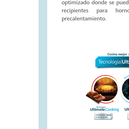
Cavidad de horno compu
circular, que distribuye m
cavidad. Recubrimient
optimizado donde se puede
recipientes para ho
precalentamiento.