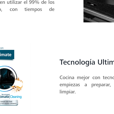
esta por piso de horno
ejor el calor en toda la
o pirolítico y tamaño
n utilizar el 99% de los
rno, con tiempos de
Tecnología Ulti
Cocina mejor con tecn
empiezas a preparar,