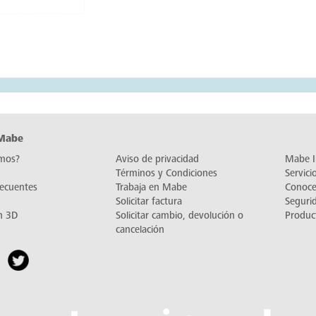
limpiar.
 Mabe
mos?
Aviso de privacidad
Mabe I
Términos y Condiciones
Servic
recuentes
Trabaja en Mabe
Conoc
Solicitar factura
Seguri
n 3D
Solicitar cambio, devolución o
Produc
cancelación