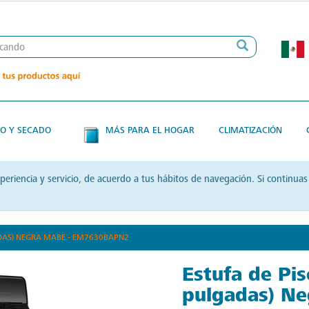
Hasta 12 MSI + Envío Gratis en todas tus compras
O Y SECADO
MÁS PARA EL HOGAR
CLIMATIZACIÓN
xperiencia y servicio, de acuerdo a tus hábitos de navegación. Si contin
ADAS) NEGRA MABE - EM7630BAPN2
Estufa de Pi
pulgadas) Ne