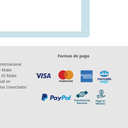
Formas de pago
nternacional
io Mabe
e IO Mabe
dad en
tos Conectados