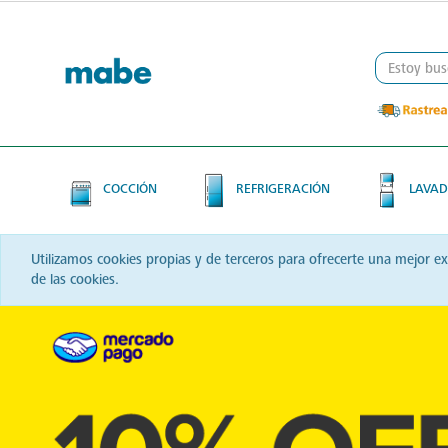
Skip
Skip
to
to
content
navigation
menu
COCCIÓN
REFRIGERACIÓN
LAVAD
Utilizamos cookies propias y de terceros para ofrecerte una mejor e
de las cookies.