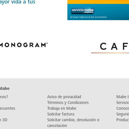
ayor vida a tus
 Mabe
mos?
Aviso de privacidad
Mabe I
Términos y Condiciones
Servic
recuentes
Trabaja en Mabe
Conoc
Solicitar factura
Seguri
n 3D
Solicitar cambio, devolución o
Produc
cancelación