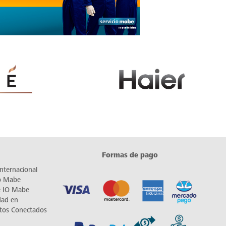
Formas de pago
nternacional
io Mabe
e IO Mabe
dad en
tos Conectados