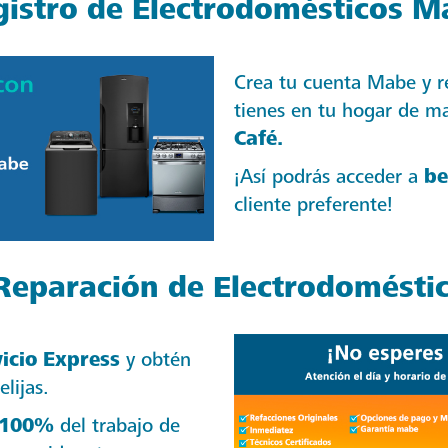
gistro de Electrodomésticos M
Crea tu cuenta Mabe y r
tienes en tu hogar de m
Café.
¡Así podrás acceder a
be
cliente preferente!
 Reparación de Electrodomésti
icio Express
y obtén
lijas.
 100%
del trabajo de