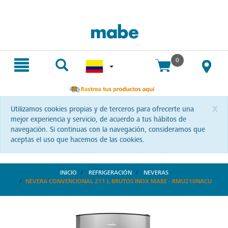
text.skipToContent
text.skipToNavigation
Envío gratis. Sin mínimo de compra.
0
x
Utilizamos cookies propias y de terceros para ofrecerte una
mejor experiencia y servicio, de acuerdo a tus hábitos de
navegación. Si continuas con la navegación, consideramos que
aceptas el uso que hacemos de las cookies.
INICIO
REFRIGERACIÓN
NEVERAS
NEVERA CONVENCIONAL 211 L BRUTOS INOX MABE - RMU210NACU