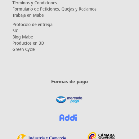
servicioalcliente@mabe.com.co
servicio.colombia@mabe.com.co
Atención y venta de repuestos:
ventarepuestos.serviciomabe@mabe.com.co
Notificaciones Judiciales
Carrera 21 No. 74-100 Alta Suiza, Manizales - Caldas
Correo electrónico:
contacto@mabe.com.co
Acerca de Mabe
¿Quiénes somos?
Contacto
Alianzas Especiales
Política de datos personales
Términos y Condiciones
Formulario de Peticiones, Quejas y Reclamos
Trabaja en Mabe
Protocolo de entrega
SIC
Blog Mabe
Productos en 3D