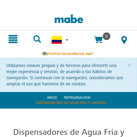
text.skipToContent
text.skipToNavigation
0
x
Utilizamos cookies propias y de terceros para ofrecerte una
mejor experiencia y servicio, de acuerdo a tus hábitos de
navegación. Si continuas con la navegación, consideramos que
aceptas el uso que hacemos de las cookies.
INICIO
REFRIGERACIÓN
DISPENSADORES DE AGUA FRIA Y CALIENTE
Dispensadores de Agua Fresca y Pura
El agua es vida, y merece ser disfrutada en su mejor estado. Los dispensadores de Mabe te garantizan una frescura inigualable en cada gota. Pura, refrescante y siempre lista para ti. Haz de cada sorbo una experiencia. ¡Descubre más!
Dispensadores de Agua Fria y