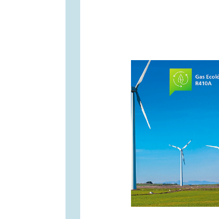
Recubrimiento anticorrosi
máxima protección y d
extremos. Además, cuenta c
evaporador y condensador 