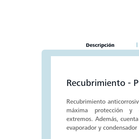
Current
Descripción
Tab:
Recubrimiento - P