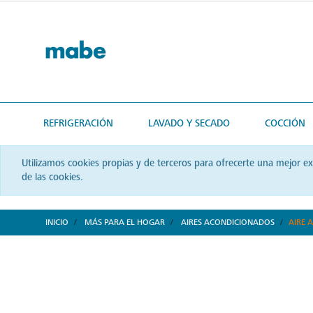
text.skipToContent
text.skipToNavigation
REFRIGERACIÓN
LAVADO Y SECADO
COCCIÓN
Utilizamos cookies propias y de terceros para ofrecerte una mejor e
de las cookies.
INICIO
MÁS PARA EL HOGAR
AIRES ACONDICIONADOS
AIRE 