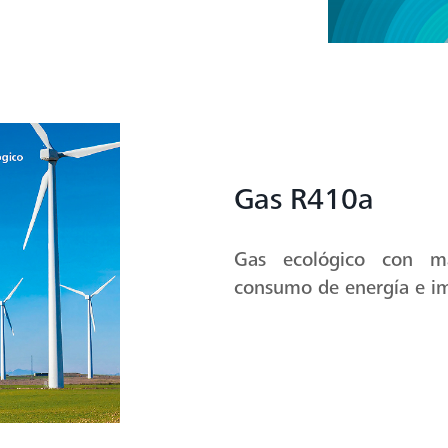
vo PRO Shield que brinda
urabilidad en climas
on el Kit de instalación
totalmente en cobre.
Gas R410a
Gas ecológico con ma