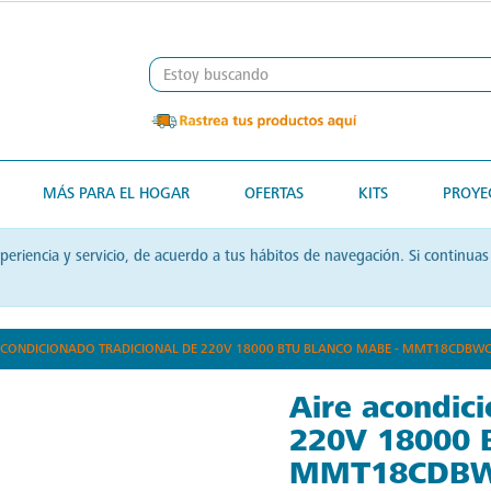
Envío gratis. Sin mínimo de compra.
MÁS PARA EL HOGAR
OFERTAS
KITS
PROYE
xperiencia y servicio, de acuerdo a tus hábitos de navegación. Si contin
ACONDICIONADO TRADICIONAL DE 220V 18000 BTU BLANCO MABE - MMT18CDBW
Aire acondici
220V 18000 
MMT18CDBW