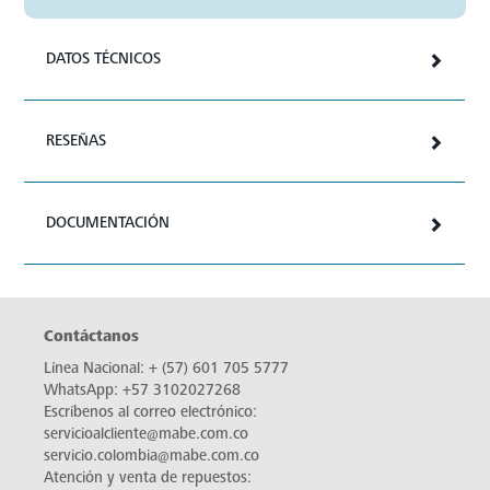
Garantía Extendida Mabe
Prolonga la vida útil de tu
electrodoméstico y disfruta de hasta 4
años adicionales de respaldo y
seguridad. Con nuestra Garantía
Extendida Mabe, proteges tu inversión
y cuentas con asistencia especializada
ante cualquier imprevisto.
DATOS TÉCNICOS
RESEÑAS