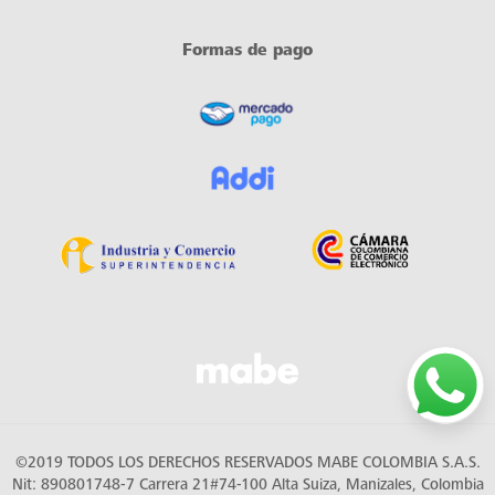
¿Quiénes somos?
Contacto
Alianzas Especiales
Política de datos personales
Términos y Condiciones
Formulario de Peticiones, Quejas y Reclamos
Trabaja en Mabe
Protocolo de entrega
SIC
Blog Mabe
Productos en 3D
Green Cycle
Formas de pago