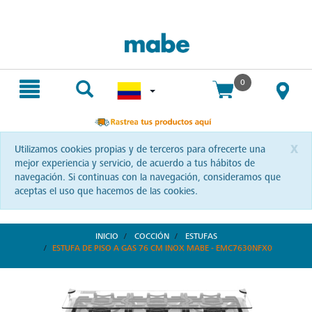
text.skipToContent
text.skipToNavigation
Envío gratis. Sin mínimo de compra.
0
x
Utilizamos cookies propias y de terceros para ofrecerte una
mejor experiencia y servicio, de acuerdo a tus hábitos de
navegación. Si continuas con la navegación, consideramos que
aceptas el uso que hacemos de las cookies.
INICIO
COCCIÓN
ESTUFAS
ESTUFA DE PISO A GAS 76 CM INOX MABE - EMC7630NFX0