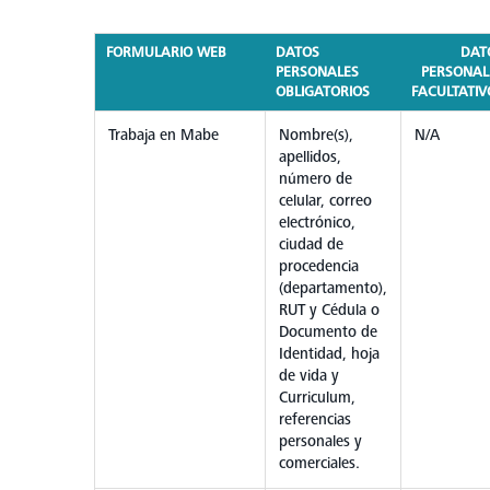
FORMULARIO WEB
DATOS
DAT
PERSONALES
PERSONAL
OBLIGATORIOS
FACULTATIV
Trabaja en Mabe
Nombre(s),
N/A
apellidos,
número de
celular, correo
electrónico,
ciudad de
procedencia
(departamento),
RUT y Cédula o
Documento de
Identidad, hoja
de vida y
Curriculum,
referencias
personales y
comerciales.