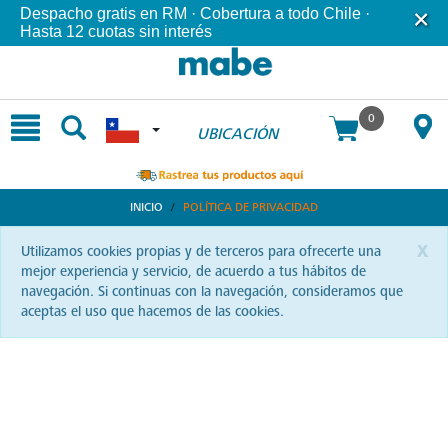
text.skipToContent
text.skipToNavigation
Despacho gratis en RM · Cobertura a todo Chile ·
Hasta 12 cuotas sin interés
0
UBICACIÓN
INICIO
POLÍTICA DE PRIVACIDAD
x
Utilizamos cookies propias y de terceros para ofrecerte una
mejor experiencia y servicio, de acuerdo a tus hábitos de
navegación. Si continuas con la navegación, consideramos que
aceptas el uso que hacemos de las cookies.