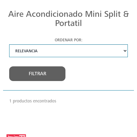
Refresca tu vida con nuestros aires acondicionados, diseñados para ofrecerte un confort total sin comprometer la eficiencia energética. ¡Experimenta la frescura hoy mismo!
Aire Acondicionado Mini Split &
Portatil
ORDENAR POR:
FILTRAR
1 productos encontrados