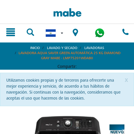
text.skipToContent
text.skipToNavigation
INICIO
LAVADO Y SECADO
LAVADORAS
LAVADORA AQUA SAVER GREEN AUTOMÁTICA 25 KG DIAMOND
GRAY MABE - LMP75201WDAB0
Compartir:
x
Utilizamos cookies propias y de terceros para ofrecerte una
mejor experiencia y servicio, de acuerdo a tus hábitos de
navegación. Si continuas con la navegación, consideramos que
aceptas el uso que hacemos de las cookies.