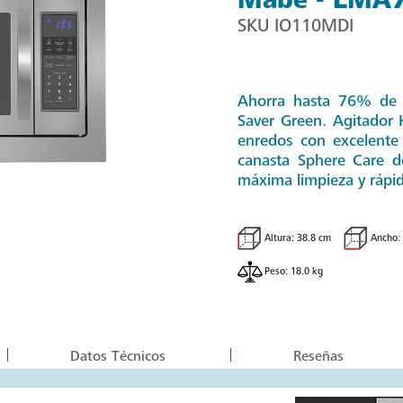
SKU
IO110MDI
Ahorra hasta 76% de 
Saver Green. Agitador 
enredos con excelent
canasta Sphere Care 
máxima limpieza y rápid
Altura: 38.8 cm
Ancho:
Peso: 18.0 kg
Datos Técnicos
Reseñas