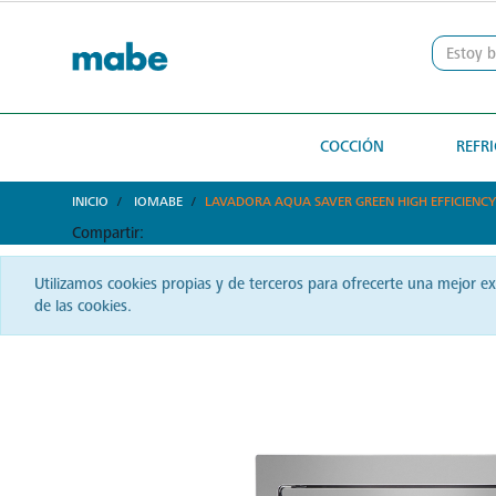
text.skipToContent
text.skipToNavigation
COCCIÓN
REFR
INICIO
IOMABE
LAVADORA AQUA SAVER GREEN HIGH EFFICIEN
Compartir:
Utilizamos cookies propias y de terceros para ofrecerte una mejor e
de las cookies.