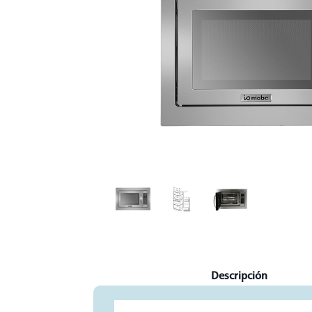
Current
Descripción
Tab: