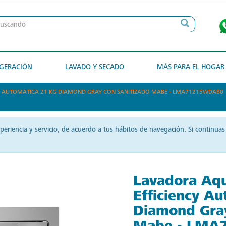
IGERACIÓN
LAVADO Y SECADO
MÁS PARA EL HOGAR
CY AUTOMÁTICA 21 KG DIAMOND GRAY CON SANITIZADO MABE - LMA71215WDAB0
xperiencia y servicio, de acuerdo a tus hábitos de navegación. Si contin
Lavadora Aqu
Efficiency A
Diamond Gray
Mabe - LMA