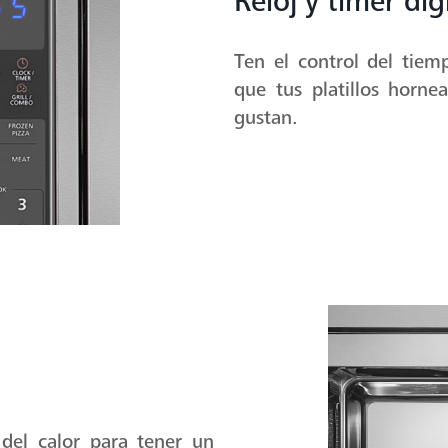
Reloj y timer dig
Ten el control del ti
que tus platillos hor
gustan.
 del calor para tener un