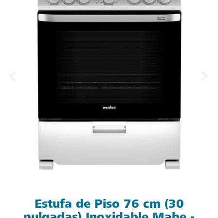
Estufa de Piso 76 cm (30
pulgadas) Inoxidable Mabe -